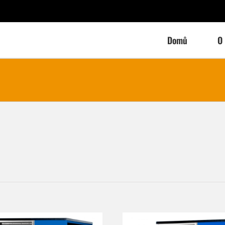
Domů
O