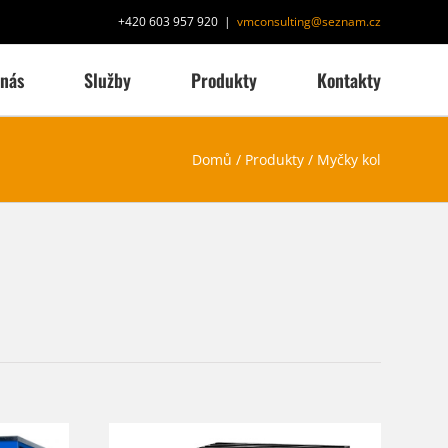
+420 603 957 920
|
vmconsulting@seznam.cz
 nás
Služby
Produkty
Kontakty
Domů
/
Produkty
/
Myčky kol