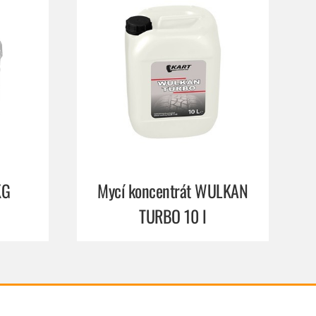
KG
Mycí koncentrát WULKAN
TURBO 10 l