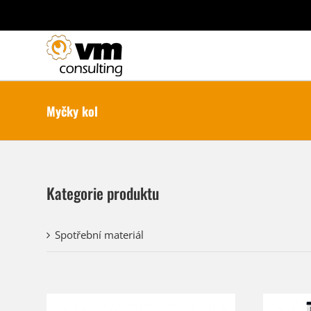
Přeskočit
na
obsah
Myčky kol
Kategorie produktu
Spotřební materiál