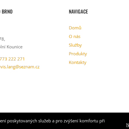
O BRNO
NAVIGACE
Domů
O nás
78,
Služby
lní Kounice
Produkty
773 222 271
Kontakty
rvis.lang@seznam.cz
ení poskytovaných služeb a pro zvýšení komfortu při
N