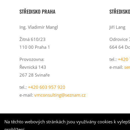
STŘEDISKO PRAHA
STŘEDISK
Ing. Vladimír Mangl
Jiří Lang
Žitná 610/23
Odrovice 
110 00 Praha 1
664 64 Do
Provozovna:
tel.:
+420 
Řevnická 143
e-mail:
se
267 28 Svinaře
tel.:
+420 603 957 920
e-mail:
vmconsulting@seznam.cz
Na těchto webových stránkách jsou využívány cookies k vylepš
prohlížení.