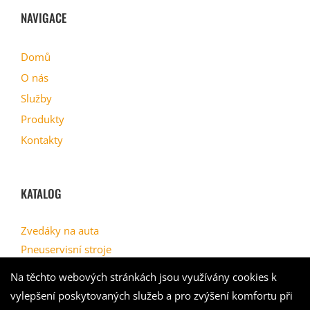
NAVIGACE
Domů
O nás
Služby
Produkty
Kontakty
KATALOG
Zvedáky na auta
Pneuservisní stroje
Geometrie
Na těchto webových stránkách jsou využívány cookies k
Myčky kol
vylepšení poskytovaných služeb a pro zvýšení komfortu při
Kompresory